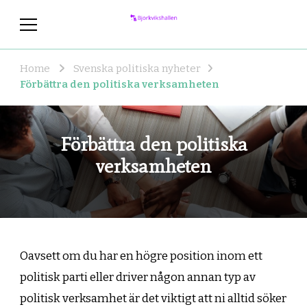
bjorkvikshallen.se
Bjorkvikshallen.se – Din sajt för de
senaste politiska nyheterna
Home
Svenska politiska nyheter
Förbättra den politiska verksamheten
Förbättra den politiska
verksamheten
Oavsett om du har en högre position inom ett
politisk parti eller driver någon annan typ av
politisk verksamhet är det viktigt att ni alltid söker